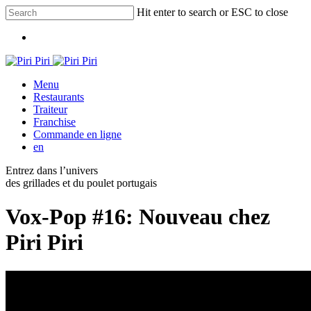
Skip
Hit enter to search or ESC to close
to
Close
main
Menu
Search
content
Menu
Restaurants
Traiteur
Franchise
Commande en ligne
en
Entrez dans l’univers
des grillades et du poulet portugais
Vox-Pop #16: Nouveau chez
Piri Piri