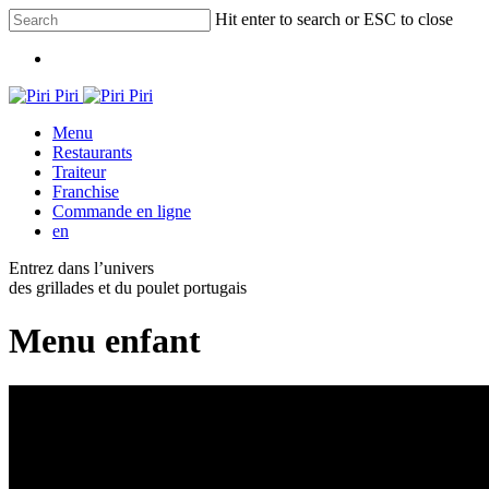
Skip
Hit enter to search or ESC to close
to
Close
main
Menu
Search
content
Menu
Restaurants
Traiteur
Franchise
Commande en ligne
en
Entrez dans l’univers
des grillades et du poulet portugais
Menu enfant