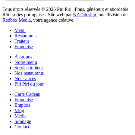
Tous droits réservés © 2026 Piri Piri | Frais, généreux et abordable |
Rôtisseries portugaises. Site web par
NADdesign
, une division de
Redbox Media
, votre agence créative.
Menu
Restaurants
Traiteur
Franchise
À propos
Notre menu
Service traiteur
Nos restaurants
Nos sauces
Piri Piri du jour
Carte Cadeau
Franchise
Emplois
Vlog
Média
Sondage
Contact