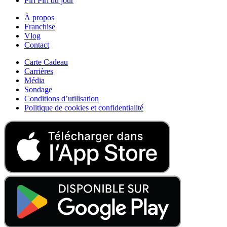
Piri Piri du jour
À propos
Franchise
Vlog
Contact
Carte Cadeau
Carrières
Média
Sondage
Conditions d’utilisation
Politique de cookies et confidentialité