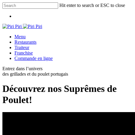
Skip
Hit enter to search or ESC to close
to
Close
main
Menu
Search
content
Menu
Restaurants
Traiteur
Franchise
Commande en ligne
Entrez dans l’univers
des grillades et du poulet portugais
Découvrez nos Suprêmes de
Poulet!